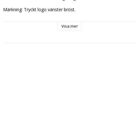
Märkning: Tryckt logo vänster bröst.
Visa mer
Tillval: 
Namntryck under logo (+50kr)
Ryggtryck (+50)